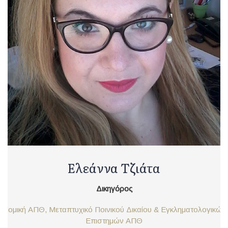
Ελεάννα Τζιάτα
Δικηγόρος
Νομική ΑΠΘ, Μεταπτυχικό Ποινικού Δικαίου & Εγκληματολογικών
Επιστημών ΑΠΘ