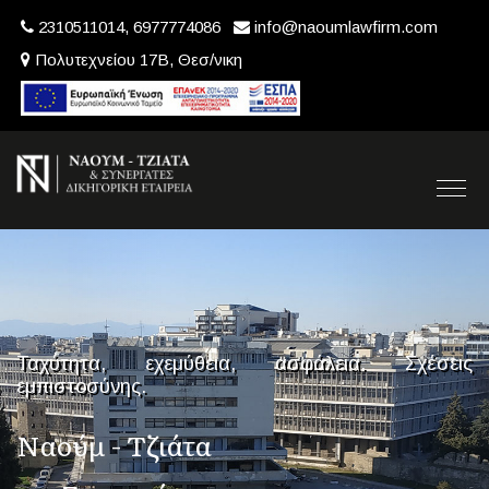
2310511014, 6977774086
info@naoumlawfirm.com
Πολυτεχνείου 17Β, Θεσ/νικη
Ταχύτητα, εχεμύθεια, ασφάλεια. Σχέσεις
εμπιστοσύνης.
Ναούμ - Τζιάτα